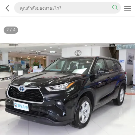
2
/
4