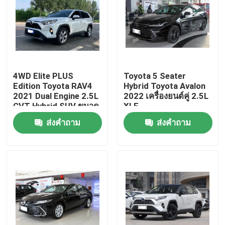
ผลิตภัณฑ์
วิดีโอ
4WD Elite PLUS
Toyota 5 Seater
Edition Toyota RAV4
Hybrid Toyota Avalon
รถยนต์ไฟฟ้าบีวายดี
2021 Dual Engine 2.5L
2022 เครื่องยนต์คู่ 2.5L
CVT Hybrid SUV ขนาด
XLE
กะทัดรัด
ส่งคำถาม
ส่งคำถาม
รถยนต์ไฮบริดของโตโยต้า
รถฮาวัล
รถจีลี่
รถยนต์ฮุนได