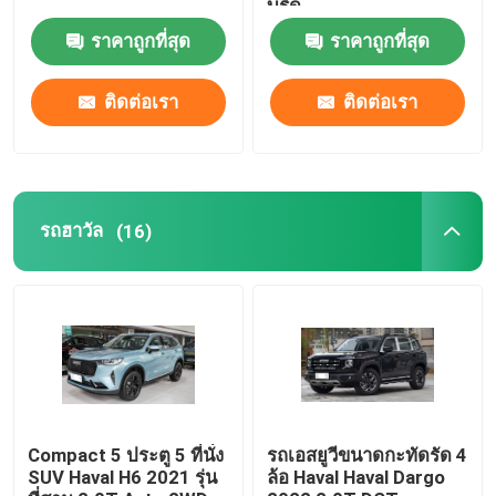
บริด
ราคาถูกที่สุด
ราคาถูกที่สุด
ฉางอัน ออโตโมบิล
ติดต่อเรา
ติดต่อเรา
รถยนต์ EV
รถขับเคลื่อนด้วยน้ำมัน
รถฮาวัล
(16)
รถน้ำมันโตโยต้า
รถยนต์ไฟฟ้าโตโยต้า
รถยนต์ฮอนด้า EV
Compact 5 ประตู 5 ที่นั่ง
รถเอสยูวีขนาดกะทัดรัด 4
SUV Haval H6 2021 รุ่น
ล้อ Haval Haval Dargo
รถโฟล์คสวาเกน EV