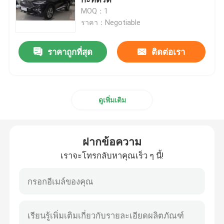
MOQ：1
ราคา：Negotiable
ฉางอัน ออโตโมบิล
ราคาถูกที่สุด
ติดต่อเรา
รถยนต์ EV
รถขับเคลื่อนด้วยน้ำมัน
ดูเพิ่มเติม
รถน้ำมันโตโยต้า
ฝากข้อความ
รถยนต์ไฟฟ้าโตโยต้า
เราจะโทรกลับหาคุณเร็ว ๆ นี้!
รถยนต์ฮอนด้า EV
รถโฟล์คสวาเกน EV