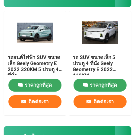
Dongfeng รถยนต์ไฟฟ้า
รถบรรทุกสินค้าหนัก
รถเทรลเลอร์มือสอง
รถยนต์ไฟฟ้า SUV ขนาด
รถ SUV ขนาดเล็ก 5
เล็ก Geely Geometry E
ประตู 4 ที่นั่ง Geely
2022 320KM 5 ประตู 4
Geometry E 2022
รถยนต์ไฟฟ้า VOYAH
ที่นั่ง
410KM
ราคาถูกที่สุด
ราคาถูกที่สุด
รถยนต์ไฟฟ้า AION
ติดต่อเรา
ติดต่อเรา
เอ็กซ์เป็ง อีวี คาร์
ZEEKR รถยนต์ไฟฟ้า