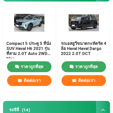
ฉางอัน ออโตโมบิล
รถยนต์ EV
Compact 5 ประตู 5 ที่นั่ง
รถเอสยูวีขนาดกะทัดรัด 4
รถขับเคลื่อนด้วยน้ำมัน
SUV Haval H6 2021 รุ่น
ล้อ Haval Haval Dargo
ที่สาม 2.0T Auto 2WD
2022 2.0T DCT
Max
รถน้ำมันโตโยต้า
ราคาถูกที่สุด
ราคาถูกที่สุด
รถยนต์ไฟฟ้าโตโยต้า
ติดต่อเรา
ติดต่อเรา
รถยนต์ฮอนด้า EV
รถโฟล์คสวาเกน EV
รถจีลี่
(14)