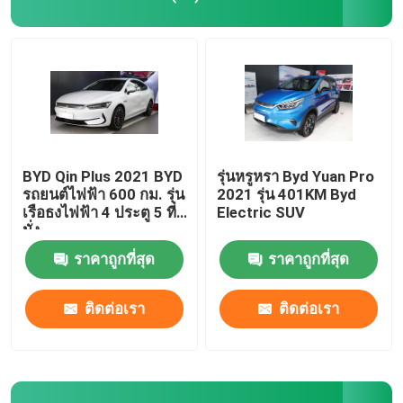
ฉางอัน ออโตโมบิล
รถยนต์ EV
รถขับเคลื่อนด้วยน้ำมัน
BYD Qin Plus 2021 BYD
รุ่นหรูหรา Byd Yuan Pro
รถยนต์ไฟฟ้า 600 กม. รุ่น
2021 รุ่น 401KM Byd
เรือธงไฟฟ้า 4 ประตู 5 ที่
Electric SUV
รถน้ำมันโตโยต้า
นั่ง
ราคาถูกที่สุด
ราคาถูกที่สุด
รถยนต์ไฟฟ้าโตโยต้า
ติดต่อเรา
ติดต่อเรา
รถยนต์ฮอนด้า EV
รถโฟล์คสวาเกน EV