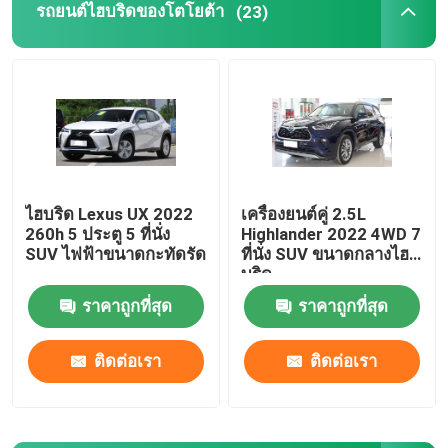
รถยนต์ไฮบริดของโตโยต้า
(23)
Dongfeng รถยนต์ไฟฟ้า
รถบรรทุกสินค้าหนัก
รถเทรลเลอร์มือสอง
ไฮบริด Lexus UX 2022
เครื่องยนต์คู่ 2.5L
260h 5 ประตู 5 ที่นั่ง
Highlander 2022 4WD 7
รถยนต์ไฟฟ้า VOYAH
SUV ไฟฟ้าขนาดกะทัดรัด
ที่นั่ง SUV ขนาดกลางไฮ
บริด
รถยนต์ไฟฟ้า AION
ราคาถูกที่สุด
ราคาถูกที่สุด
ติดต่อเรา
ติดต่อเรา
เอ็กซ์เป็ง อีวี คาร์
ZEEKR รถยนต์ไฟฟ้า