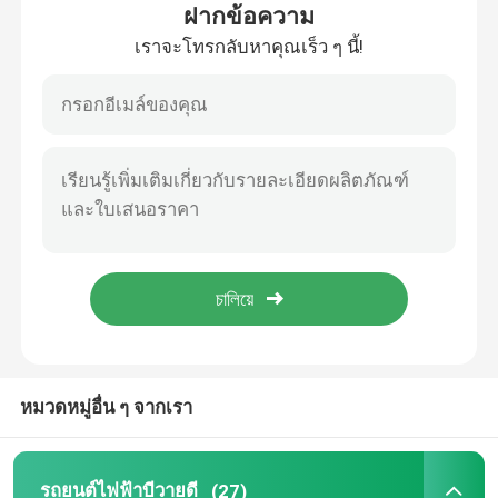
ฝากข้อความ
เราจะโทรกลับหาคุณเร็ว ๆ นี้!
ผลิตภัณฑ์
วิดีโอ
รถยนต์ไฟฟ้าบีวายดี
รถยนต์ไฮบริดของโตโยต้า
รถฮาวัล
หมวดหมู่อื่น ๆ จากเรา
รถจีลี่
รถยนต์ฮุนได
รถยนต์ไฟฟ้าบีวายดี
(27)