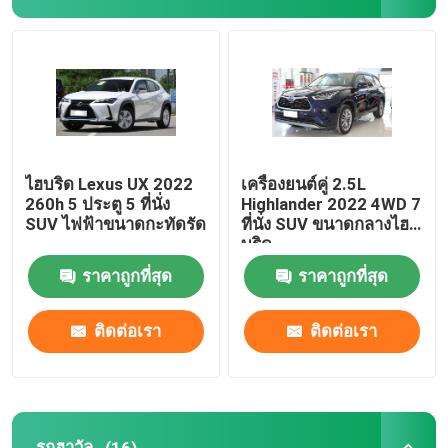
ฉางอัน ออโตโมบิล
รถยนต์ EV
รถขับเคลื่อนด้วยน้ำมัน
ไฮบริด Lexus UX 2022
เครื่องยนต์คู่ 2.5L
260h 5 ประตู 5 ที่นั่ง
Highlander 2022 4WD 7
SUV ไฟฟ้าขนาดกะทัดรัด
ที่นั่ง SUV ขนาดกลางไฮ
รถน้ำมันโตโยต้า
บริด
ราคาถูกที่สุด
ราคาถูกที่สุด
รถยนต์ไฟฟ้าโตโยต้า
ติดต่อเรา
ติดต่อเรา
รถยนต์ฮอนด้า EV
รถโฟล์คสวาเกน EV
รถฮาวัล
(16)