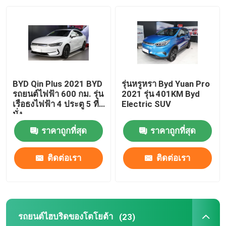
ผลิตภัณฑ์
วิดีโอ
BYD Qin Plus 2021 BYD
รุ่นหรูหรา Byd Yuan Pro
รถยนต์ไฟฟ้าบีวายดี
รถยนต์ไฟฟ้า 600 กม. รุ่น
2021 รุ่น 401KM Byd
เรือธงไฟฟ้า 4 ประตู 5 ที่
Electric SUV
นั่ง
รถยนต์ไฮบริดของโตโยต้า
ราคาถูกที่สุด
ราคาถูกที่สุด
รถฮาวัล
ติดต่อเรา
ติดต่อเรา
รถจีลี่
รถยนต์ไฮบริดของโตโยต้า
(23)
รถยนต์ฮุนได