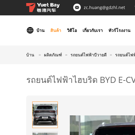
zc.huang@gdzhl.net
บ้าน
สินค้า
วิดีโอ
เกี่ยวกับเรา
ทัวร์โรงงาน
บ้าน
ผลิตภัณฑ์
รถยนต์ไฟฟ้าบีวายดี
รถยนต์ไฟฟ
รถยนต์ไฟฟ้าไฮบริด BYD E-CV