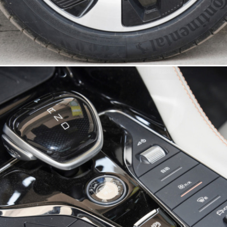
ฝากข้อความ
เราจะโทรกลับหาคุณเร็ว ๆ นี้!