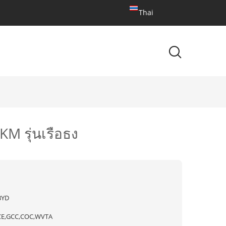
Thai
M รุ่นเรือธง
BYD
CE,GCC,COC,WVTA