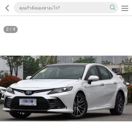
2
/
4