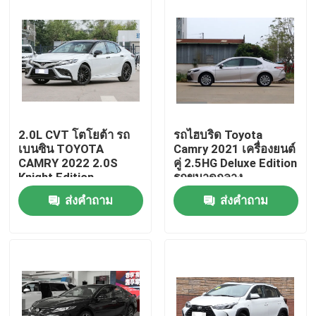
เกี่ยวกับเรา
ทัวร์โรงงาน
การควบคุมคุณภาพ
2.0L CVT โตโยต้า รถ
รถไฮบริด Toyota
เบนซิน TOYOTA
Camry 2021 เครื่องยนต์
CAMRY 2022 2.0S
คู่ 2.5HG Deluxe Edition
ติดต่อเรา
Knight Edition
รถขนาดกลาง
ส่งคำถาม
ส่งคำถาม
ขอทุน
รถยนต์ไฟฟ้าบีวายดี
รถยนต์ไฮบริดของโตโยต้า